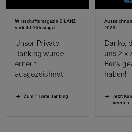
Wirtschaftsmagazin BILANZ
Auszeichnun
verleiht Gütesiegel
2026»
Unser Private
Danke, d
Banking wurde
uns 2 x 
erneut
Bank ge
ausgezeichnet
haben!
Zum Private Banking
Jetzt Ku
werden