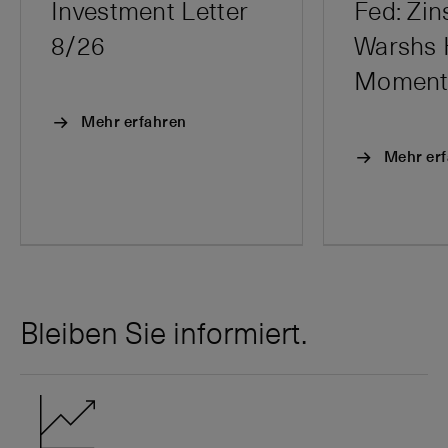
Investment Letter
Fed: Zi
8/26
Warshs 
Momen
Mehr erfahren
Mehr er
Bleiben Sie informiert.